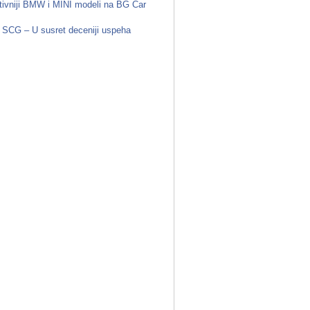
tivniji BMW i MINI modeli na BG Car
 SCG – U susret deceniji uspeha