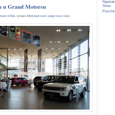
Najatrak
a u Grand Motorsu
Show
Porsche
maće tržište
, oznake
infiniti
land rover
range-rover
volvo