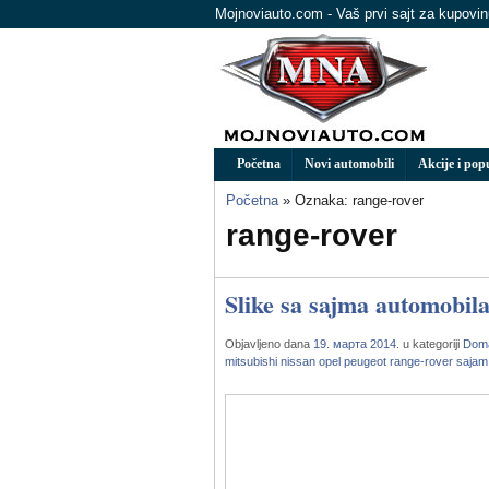
Mojnoviauto.com - Vaš prvi sajt za kupovi
Početna
Novi automobili
Akcije i pop
Početna
» Oznaka: range-rover
range-rover
Slike sa sajma automobil
Objavljeno dana
19. марта 2014.
u kategoriji
Doma
mitsubishi
nissan
opel
peugeot
range-rover
sajam