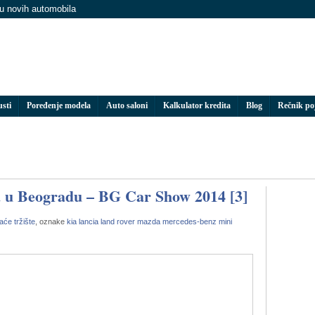
nu novih automobila
usti
Poređenje modela
Auto saloni
Kalkulator kredita
Blog
Rečnik p
a u Beogradu – BG Car Show 2014 [3]
će tržište
, oznake
kia
lancia
land rover
mazda
mercedes-benz
mini