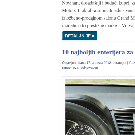
Novinari, dosadašnji i budući kupci, za
Motors 4. oktobra su imali jedinstven
izložbeno-prodajnom salonu Grand Mo
modelima tri prestižne marke – Volvo,
DETALJNIJE »
10 najboljih enterijera za
Objavljeno dana
17. априла 2012.
u kategoriji
Ra
range-rover
volkswagen