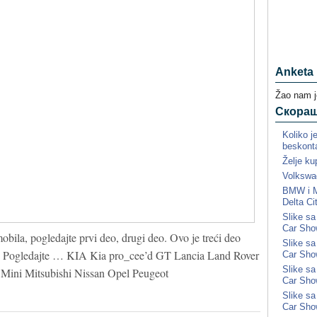
Anketa
Žao nam j
Скора
Koliko j
beskonta
Želje ku
Volkswa
BMW i MI
Delta Ci
Slike s
Car Sho
obila, pogledajte prvi deo, drugi deo. Ovo je treći deo
Slike s
u. Pogledajte … KIA Kia pro_cee’d GT Lancia Land Rover
Car Sho
Slike s
Mini Mitsubishi Nissan Opel Peugeot
Car Sho
Slike s
Car Sho