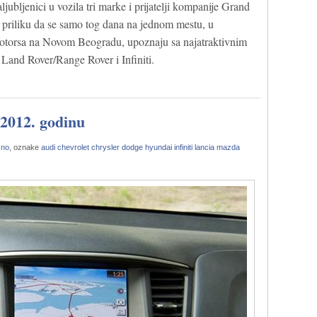
ljubljenici u vozila tri marke i prijatelji kompanije Grand
u priliku da se samo tog dana na jednom mestu, u
torsa na Novom Beogradu, upoznaju sa najatraktivnim
 Land Rover/Range Rover i Infiniti.
 2012. godinu
zno
, oznake
audi
chevrolet
chrysler
dodge
hyundai
infiniti
lancia
mazda