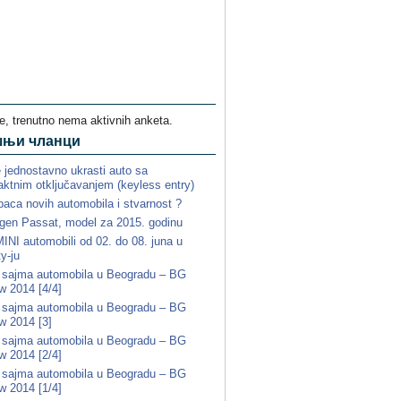
e, trenutno nema aktivnih anketa.
шњи чланци
e jednostavno ukrasti auto sa
ktnim otključavanjem (keyless entry)
paca novih automobila i stvarnost ?
gen Passat, model za 2015. godinu
NI automobili od 02. do 08. juna u
ty-ju
a sajma automobila u Beogradu – BG
w 2014 [4/4]
a sajma automobila u Beogradu – BG
w 2014 [3]
a sajma automobila u Beogradu – BG
w 2014 [2/4]
a sajma automobila u Beogradu – BG
w 2014 [1/4]