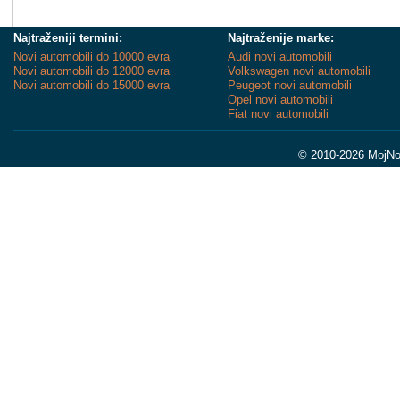
Najtraženiji termini:
Najtraženije marke:
Novi automobili do 10000 evra
Audi novi automobili
Novi automobili do 12000 evra
Volkswagen novi automobili
Novi automobili do 15000 evra
Peugeot novi automobili
Opel novi automobili
Fiat novi automobili
© 2010-2026 MojNov