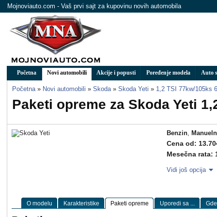
Mojnoviauto.com - Vaš prvi sajt za kupovinu novih automobila
Početna
Novi automobili
Akcije i popusti
Poređenje modela
Auto s
Početna
»
Novi automobili
»
Skoda
»
Skoda Yeti
»
1,2 TSI 77kw/105ks 
Paketi opreme za Skoda Yeti 1
Benzin
,
Manueln
Cena od: 13.70
Mesečna rata: 
Vidi još opcija
O modelu
Karakteristike
Paketi opreme
Uporedi sa ...
Gde 