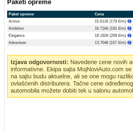
Paketi opreme
Paket opreme
Cena
Active
15.612€ (179 €/m)
Ambition
16.716€ (191 €/m)
Elegance
18.192€ (208 €/m)
Adventure
13.704€ (157 €/m)
Izjava odgovornosti:
Navedene cene novih a
informativne. Ekipa sajta MojNoviAuto.com se 
na sajtu budu aktuelne, ali se one mogu razlik
ovlašćenih distributera. Tačne cene određeno
automobila možete dobiti tek u salonu automob