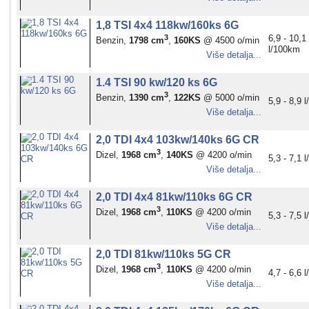
1,8 TSI 4x4 118kw/160ks 6G
3
6,9 - 10,1
Benzin,
1798 cm
,
160KS
@ 4500 o/min
l/100km
Više detalja...
1.4 TSI 90 kw/120 ks 6G
3
Benzin,
1390 cm
,
122KS
@ 5000 o/min
5,9 - 8,9 
Više detalja...
2,0 TDI 4x4 103kw/140ks 6G CR
3
Dizel,
1968 cm
,
140KS
@ 4200 o/min
5,3 - 7,1 
Više detalja...
2,0 TDI 4x4 81kw/110ks 6G CR
3
Dizel,
1968 cm
,
110KS
@ 4200 o/min
5,3 - 7,5 
Više detalja...
2,0 TDI 81kw/110ks 5G CR
3
Dizel,
1968 cm
,
110KS
@ 4200 o/min
4,7 - 6,6 
Više detalja...