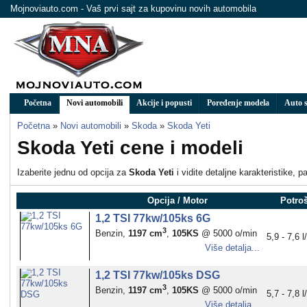
Mojnoviauto.com - Vaš prvi sajt za kupovinu novih automobila
Početna
Novi automobili
Akcije i popusti
Poređenje modela
Auto s
Početna
»
Novi automobili
»
Skoda
»
Skoda Yeti
Skoda Yeti cene i modeli
Izaberite jednu od opcija za
Skoda Yeti
i vidite detaljne karakteristike, 
Opcija / Motor
Potro
1,2 TSI 77kw/105ks 6G
3
Benzin,
1197 cm
,
105KS
@ 5000 o/min
5,9 - 7,6 
Više detalja...
1,2 TSI 77kw/105ks DSG
3
Benzin,
1197 cm
,
105KS
@ 5000 o/min
5,7 - 7,8 
Više detalja...