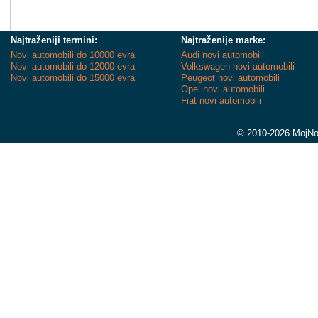
Najtraženiji termini:
Najtraženije marke:
Novi automobili do 10000 evra
Audi novi automobili
Novi automobili do 12000 evra
Volkswagen novi automobili
Novi automobili do 15000 evra
Peugeot novi automobili
Opel novi automobili
Fiat novi automobili
© 2010-2026 MojNov