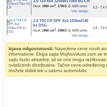
2.0 TDI 4x4 125kw/170ks 6G CR
3
Dizel,
1968 cm
,
170KS
@ 4200 o/min
5,3 - 7,4 
Više detalja...
2.0 TDI CR DPF 4x4 103kw/140
ks DSG
5,8 - 7,6 
3
Dizel,
1968 cm
,
140KS
@ 4200 o/min
Više detalja...
Izjava odgovornosti:
Navedene cene novih au
informativne. Ekipa sajta MojNoviAuto.com se t
sajtu budu aktuelne, ali se one mogu razlikovat
ovlašćenih distributera. Tačne cene određenog
možete dobiti tek u salonu automobila.