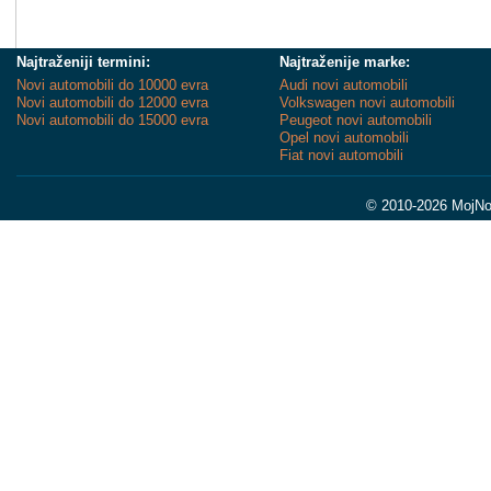
Najtraženiji termini:
Najtraženije marke:
Novi automobili do 10000 evra
Audi novi automobili
Novi automobili do 12000 evra
Volkswagen novi automobili
Novi automobili do 15000 evra
Peugeot novi automobili
Opel novi automobili
Fiat novi automobili
© 2010-2026 MojNov