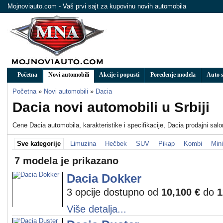
Mojnoviauto.com - Vaš prvi sajt za kupovinu novih automobila
Početna
Novi automobili
Akcije i popusti
Poređenje modela
Auto s
Početna
»
Novi automobili
»
Dacia
Dacia novi automobili u Srbiji
Cene Dacia automobila, karakteristike i specifikacije, Dacia prodajni salo
Sve kategorije
Limuzina
Hečbek
SUV
Pikap
Kombi
Min
7 modela je prikazano
Dacia Dokker
3 opcije dostupno od
10,100 €
do
1
Više detalja...