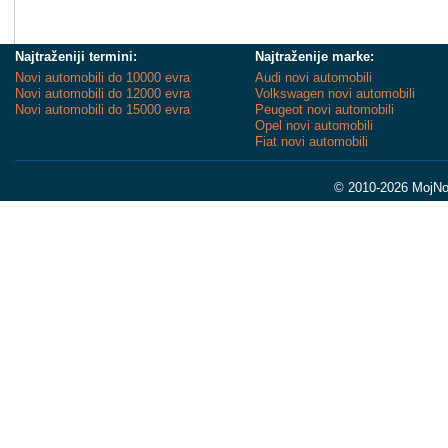
Najtraženiji termini:
Najtraženije marke:
Novi automobili do 10000 evra
Audi novi automobili
Novi automobili do 12000 evra
Volkswagen novi automobili
Novi automobili do 15000 evra
Peugeot novi automobili
Opel novi automobili
Fiat novi automobili
© 2010-2026 MojNov