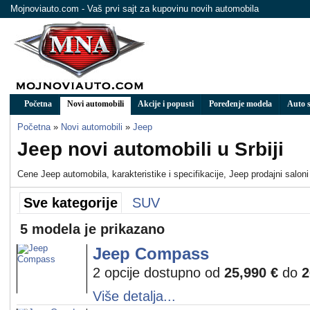
Mojnoviauto.com - Vaš prvi sajt za kupovinu novih automobila
Početna
Novi automobili
Akcije i popusti
Poređenje modela
Auto s
Početna
»
Novi automobili
»
Jeep
Jeep novi automobili u Srbiji
Cene Jeep automobila, karakteristike i specifikacije, Jeep prodajni saloni
Sve kategorije
SUV
5 modela je prikazano
Jeep Compass
2 opcije dostupno od
25,990 €
do
2
Više detalja...