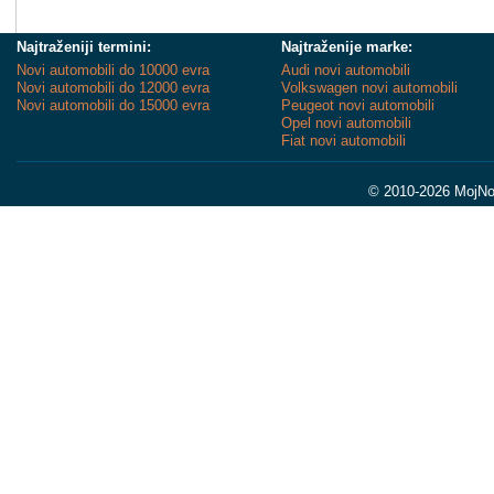
Najtraženiji termini:
Najtraženije marke:
Novi automobili do 10000 evra
Audi novi automobili
Novi automobili do 12000 evra
Volkswagen novi automobili
Novi automobili do 15000 evra
Peugeot novi automobili
Opel novi automobili
Fiat novi automobili
© 2010-2026 MojNov