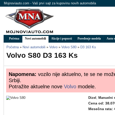
Mojnoviauto.com - Vaš prvi sajt za kupovinu novih automobila
Početna
Novi automobili
Akcije i popusti
Poređenje modela
Auto s
Početna
»
Novi automobili
»
Volvo
»
Volvo S80
»
D3 163 Ks
Volvo S80 D3 163 Ks
Napomena:
vozilo nije aktuelno, te se ne mož
Srbiji.
Potražite aktuelne nove
Volvo
modele.
Dizel
,
Manuelni 
Cena od: 38.07
Mesečna rata: 