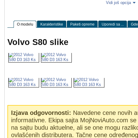
Vidi još opcija
O modelu
Karakteristike
Paketi opreme
Uporedi sa ...
Gde 
Volvo S80 slike
Izjava odgovornosti:
Navedene cene novih a
informativne. Ekipa sajta MojNoviAuto.com se 
na sajtu budu aktuelne, ali se one mogu razlik
ovlašćenih distributera. Tačne cene određeno