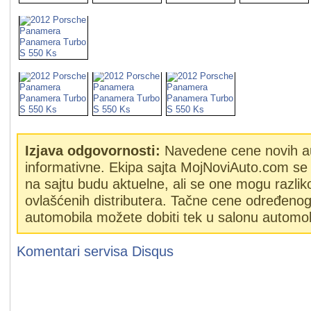
Izjava odgovornosti:
Navedene cene novih a
informativne. Ekipa sajta MojNoviAuto.com se 
na sajtu budu aktuelne, ali se one mogu razlik
ovlašćenih distributera. Tačne cene određeno
automobila možete dobiti tek u salonu automob
Komentari servisa
Disqus