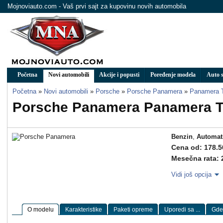
Mojnoviauto.com - Vaš prvi sajt za kupovinu novih automobila
Početna
Novi automobili
Akcije i popusti
Poređenje modela
Auto s
Početna
»
Novi automobili
»
Porsche
»
Porsche Panamera
»
Panamera T
Porsche Panamera Panamera T
Benzin
,
Automat
Cena od: 178.5
Mesečna rata: 
Vidi još opcija
O modelu
Karakteristike
Paketi opreme
Uporedi sa ...
Gde 