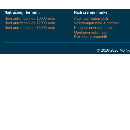
Najtraženiji termini:
Najtraženije marke:
Novi automobili do 10000 evra
Audi novi automobili
Novi automobili do 12000 evra
Volkswagen novi automobili
Novi automobili do 15000 evra
Peugeot novi automobili
Opel novi automobili
Fiat novi automobili
© 2010-2026 MojNov