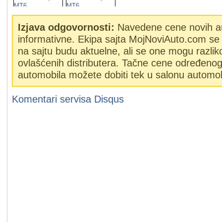
Izjava odgovornosti:
Navedene cene novih a
informativne. Ekipa sajta MojNoviAuto.com se 
na sajtu budu aktuelne, ali se one mogu razlik
ovlašćenih distributera. Tačne cene određeno
automobila možete dobiti tek u salonu automob
Komentari servisa
Disqus