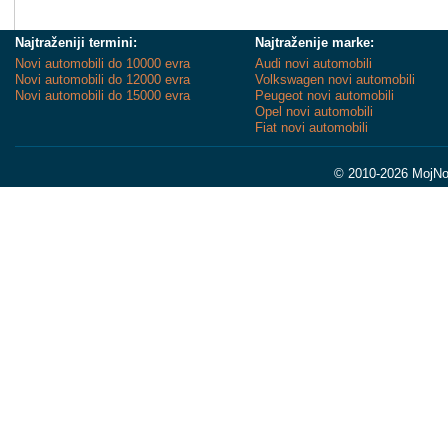
Najtraženiji termini:
Najtraženije marke:
Novi automobili do 10000 evra
Audi novi automobili
Novi automobili do 12000 evra
Volkswagen novi automobili
Novi automobili do 15000 evra
Peugeot novi automobili
Opel novi automobili
Fiat novi automobili
© 2010-2026 MojNov