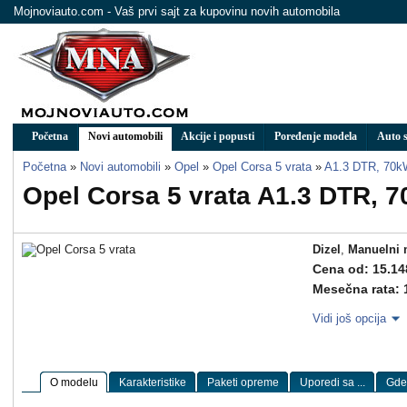
Mojnoviauto.com - Vaš prvi sajt za kupovinu novih automobila
Početna
Novi automobili
Akcije i popusti
Poređenje modela
Auto s
Početna
»
Novi automobili
»
Opel
»
Opel Corsa 5 vrata
»
A1.3 DTR, 70k
Opel Corsa 5 vrata A1.3 DTR, 
Dizel
,
Manuelni 
Cena od: 15.14
Mesečna rata: 
Vidi još opcija
O modelu
Karakteristike
Paketi opreme
Uporedi sa ...
Gde 