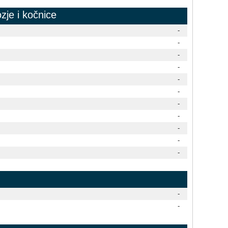
zje i kočnice
-
-
-
-
-
-
-
-
-
-
-
-
-