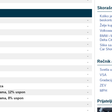
Skorašn
Koliko j
beskonta
-
Želje ku
-
Volkswa
-
BMW i MI
-
Delta Ci
-
Slike s
Car Sho
-
-
Rečnik 
-
-
Svetla u
-
VSA
Gradacij
-
ZEV
ica
-
MPH
icama, 12% uspon
-
icama, 8% uspon
-
Prijatelj
-
-