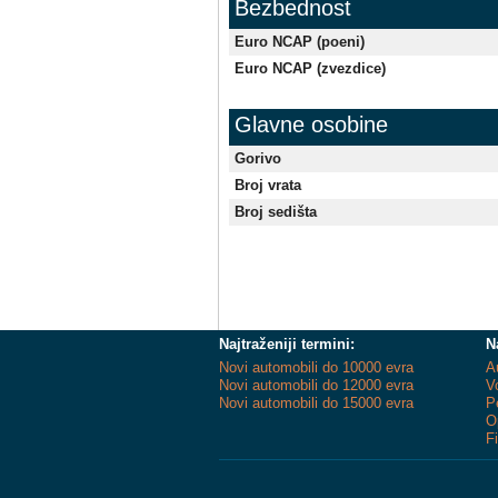
Bezbednost
Euro NCAP (poeni)
Euro NCAP (zvezdice)
Glavne osobine
Gorivo
Broj vrata
Broj sedišta
Najtraženiji termini:
N
Novi automobili do 10000 evra
A
Novi automobili do 12000 evra
V
Novi automobili do 15000 evra
P
O
F