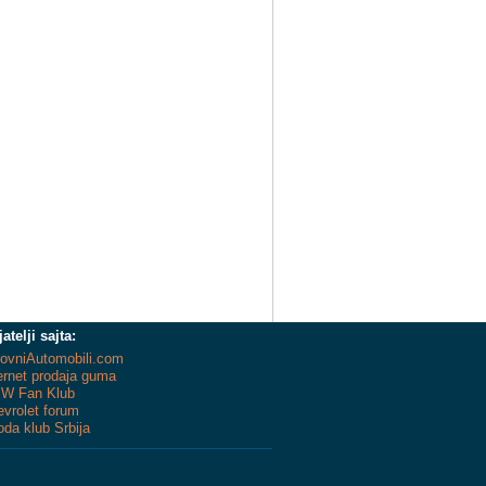
jatelji sajta:
ovniAutomobili.com
ernet prodaja guma
W Fan Klub
vrolet forum
da klub Srbija