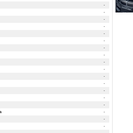
-
-
-
-
-
-
-
-
-
-
-
-
-
-
-
a
-
-
-