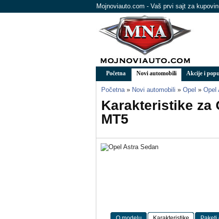
Mojnoviauto.com - Vaš prvi sajt za kupovi
Početna
Novi automobili
Akcije i popu
Početna
»
Novi automobili
»
Opel
»
Opel 
Karakteristike za
MT5
O modelu
Karakteristike
Paketi