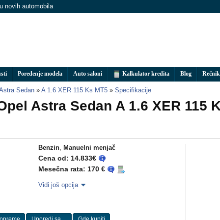
nu novih automobila
sti
Poređenje modela
Auto saloni
Kalkulator kredita
Blog
Rečnik
Astra Sedan
»
A 1.6 XER 115 Ks MT5
»
Specifikacije
 Opel Astra Sedan A 1.6 XER 115 
Benzin
,
Manuelni menjač
Cena od: 14.833€
Mesečna rata: 170 €
Vidi još opcija
 opreme
Uporedi sa ...
Gde kupiti