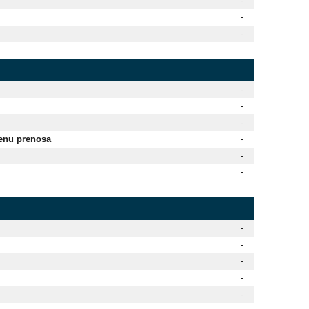
-
-
-
-
-
-
penu prenosa
-
-
-
-
-
-
-
-