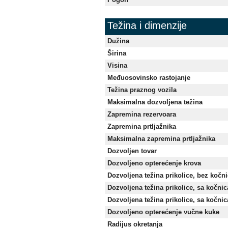
Težina i dimenzije
Dužina
Širina
Visina
Međuosovinsko rastojanje
Težina praznog vozila
Maksimalna dozvoljena težina
Zapremina rezervoara
Zapremina prtljažnika
Maksimalna zapremina prtljažnika
Dozvoljen tovar
Dozvoljeno opterećenje krova
Dozvoljena težina prikolice, bez kočn
Dozvoljena težina prikolice, sa kočn
Dozvoljena težina prikolice, sa kočn
Dozvoljeno opterećenje vučne kuke
Radijus okretanja