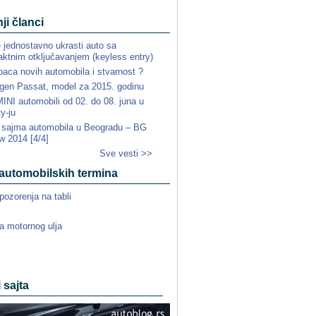
ji članci
e jednostavno ukrasti auto sa
ktnim otključavanjem (keyless entry)
paca novih automobila i stvarnost ?
gen Passat, model za 2015. godinu
NI automobili od 02. do 08. juna u
ty-ju
a sajma automobila u Beogradu – BG
w 2014 [4/4]
Sve vesti >>
automobilskih termina
pozorenja na tabli
a motornog ulja
i sajta