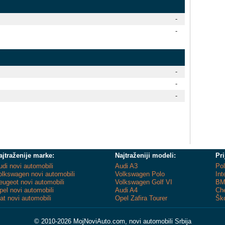
-
-
-
-
-
ajtraženije marke:
Najtraženiji modeli:
Pri
udi novi automobili
Audi A3
Pol
olkswagen novi automobili
Volkswagen Polo
Int
eugeot novi automobili
Volkswagen Golf VI
BM
pel novi automobili
Audi A4
Che
iat novi automobili
Opel Zafira Tourer
Ško
© 2010-2026 MojNoviAuto.com, novi automobili Srbija