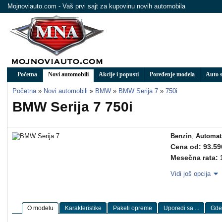
Mojnoviauto.com - Vaš prvi sajt za kupovinu novih automobila
Početna
Novi automobili
Akcije i popusti
Poređenje modela
Auto s
Početna
»
Novi automobili
»
BMW
»
BMW Serija 7
»
750i
BMW Serija 7 750i
Benzin
,
Automat
Cena od: 93.59
Mesečna rata: 
Vidi još opcija
O modelu
Karakteristike
Paketi opreme
Uporedi sa ...
Gde 