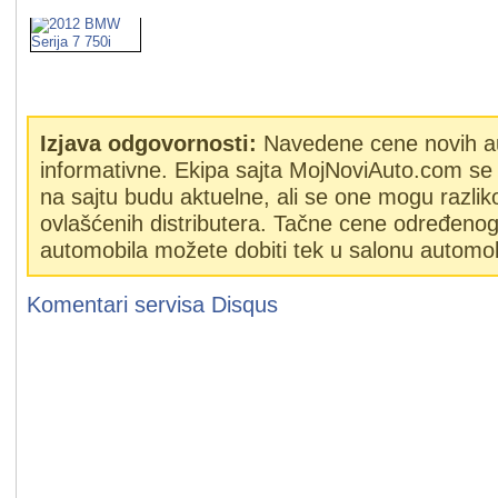
Izjava odgovornosti:
Navedene cene novih a
informativne. Ekipa sajta MojNoviAuto.com se 
na sajtu budu aktuelne, ali se one mogu razlik
ovlašćenih distributera. Tačne cene određeno
automobila možete dobiti tek u salonu automob
Komentari servisa
Disqus