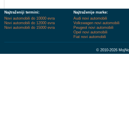
Najtraženiji termini:
Najtraženije marke:
Novi automobili do 10000 evra
Audi novi automobili
Novi automobili do 12000 evra
Volkswagen novi automobili
Novi automobili do 15000 evra
Peugeot novi automobili
Opel novi automobili
Fiat novi automobili
© 2010-2026 MojNov