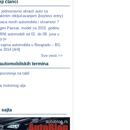
ji članci
e jednostavno ukrasti auto sa
ktnim otključavanjem (keyless entry)
paca novih automobila i stvarnost ?
gen Passat, model za 2015. godinu
NI automobili od 02. do 08. juna u
ty-ju
a sajma automobila u Beogradu – BG
w 2014 [4/4]
Sve vesti >>
automobilskih termina
pozorenja na tabli
a motornog ulja
i sajta