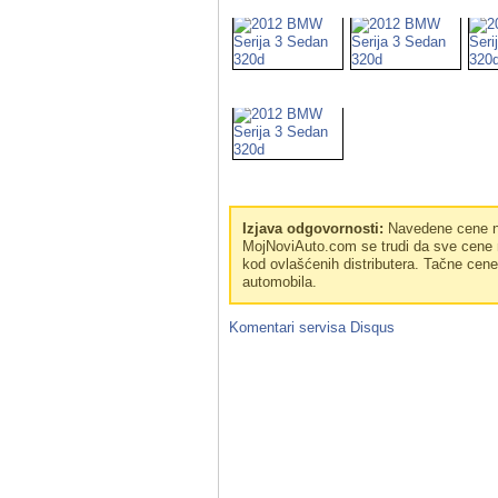
Izjava odgovornosti:
Navedene cene no
MojNoviAuto.com se trudi da sve cene n
kod ovlašćenih distributera. Tačne cen
automobila.
Komentari servisa
Disqus