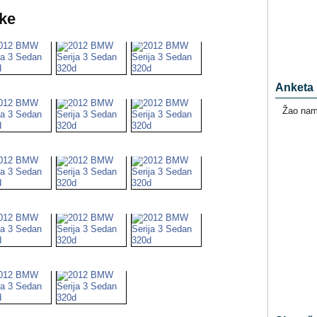
ke
Anketa
Žao nam 