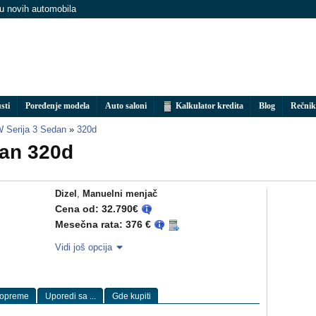
nu novih automobila
sti
Poređenje modela
Auto saloni
Kalkulator kredita
Blog
Rečnik
Serija 3 Sedan
»
320d
an 320d
Dizel
,
Manuelni menjač
Cena od: 32.790€
Mesečna rata: 376 €
Vidi još opcija
 opreme
Uporedi sa ...
Gde kupiti