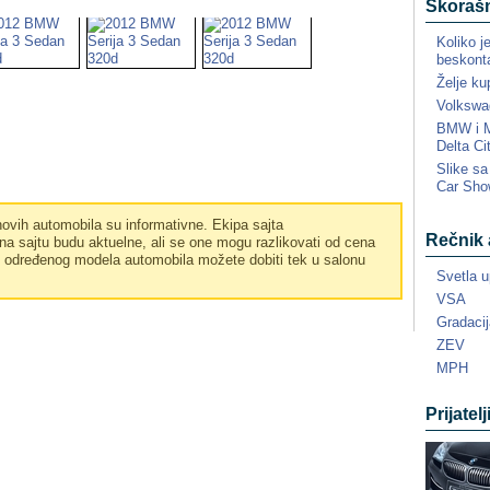
Skorašn
Koliko j
beskonta
Želje ku
Volkswa
BMW i MI
Delta Ci
Slike s
Car Sho
vih automobila su informativne. Ekipa sajta
Rečnik 
a sajtu budu aktuelne, ali se one mogu razlikovati od cena
e određenog modela automobila možete dobiti tek u salonu
Svetla u
VSA
Gradacij
ZEV
MPH
Prijatelj