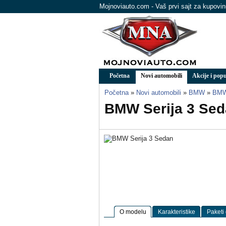
Mojnoviauto.com - Vaš prvi sajt za kupovi
Početna
Novi automobili
Akcije i popu
Početna
»
Novi automobili
»
BMW
»
BMW 
BMW Serija 3 Sed
O modelu
Karakteristike
Paketi