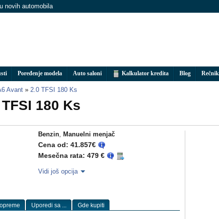
nu novih automobila
sti
Poređenje modela
Auto saloni
Kalkulator kredita
Blog
Rečnik
A6 Avant
»
2.0 TFSI 180 Ks
 TFSI 180 Ks
Benzin
,
Manuelni menjač
Cena od: 41.857€
Mesečna rata: 479 €
Vidi još opcija
 opreme
Uporedi sa ...
Gde kupiti