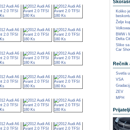
Skorašn
Koliko j
beskonta
Želje ku
Volkswa
BMW i MI
Delta Ci
Slike s
Car Sho
Rečnik 
Svetla u
VSA
Gradacij
ZEV
MPH
Prijatelj