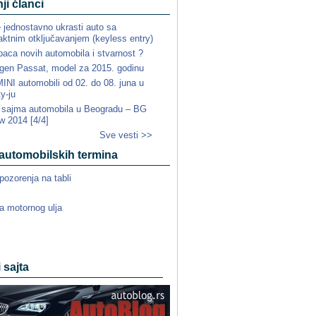
ji članci
e jednostavno ukrasti auto sa
ktnim otključavanjem (keyless entry)
paca novih automobila i stvarnost ?
gen Passat, model za 2015. godinu
NI automobili od 02. do 08. juna u
ty-ju
a sajma automobila u Beogradu – BG
w 2014 [4/4]
Sve vesti >>
automobilskih termina
pozorenja na tabli
a motornog ulja
i sajta