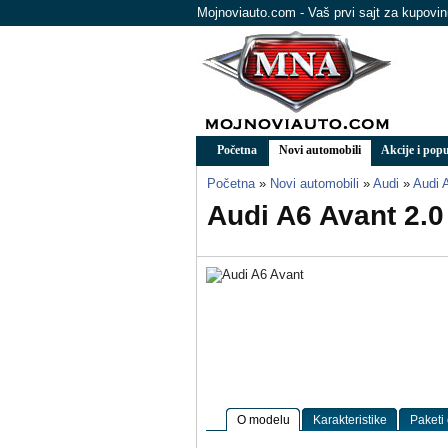
Mojnoviauto.com - Vaš prvi sajt za kupovi
Početna
Novi automobili
Akcije i popu
Početna
»
Novi automobili
»
Audi
»
Audi 
Audi A6 Avant 2.0
O modelu
Karakteristike
Paketi