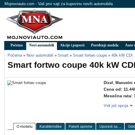
Mojnoviauto.com - Vaš prvi sajt za kupovinu novih automobila
Početna
Novi automobili
Akcije i popusti
Poređenje modela
Auto s
Početna
»
Novi automobili
»
Smart
»
Smart fortwo coupe
»
40k kW CDI
Smart fortwo coupe 40k kW CD
Dizel
,
Manuelni 
Cena od: 11.44
Mesečna rata: 
Vidi još opcija
O modelu
Karakteristike
Paketi opreme
Uporedi sa ...
Gde 