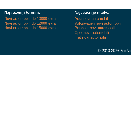
Najtraženiji termini:
Najtraženije marke:
Novi automobili do 10000 evra
Audi novi automobili
Novi automobili do 12000 evra
Volkswagen novi automobili
Novi automobili do 15000 evra
Peugeot novi automobili
Opel novi automobili
Fiat novi automobili
© 2010-2026 MojNov