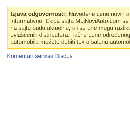
Izjava odgovornosti:
Navedene cene novih a
informativne. Ekipa sajta MojNoviAuto.com se 
na sajtu budu aktuelne, ali se one mogu razlik
ovlašćenih distributera. Tačne cene određeno
automobila možete dobiti tek u salonu automob
Komentari servisa
Disqus