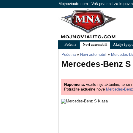
Mojnoviauto.com - Vaš prvi sajt za kupovi
Početna
Novi automobili
Akcije i popu
Početna
»
Novi automobili
»
Mercedes-B
Mercedes-Benz S
Napomena:
vozilo nije aktuelno, te se 
Potražite aktuelne nove
Mercedes-Ben