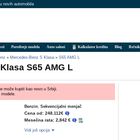
nu novih automobila
sti
Poređenje modela
Auto saloni
Kalkulator kredita
Blog
Rečnik
enz
»
Mercedes-Benz S Klasa
»
S65 AMG L
 Klasa S65 AMG L
ne može kupiti kao novo u Srbiji.
z
modele.
Benzin
,
Sekvencijalni menjač
Cena od: 248.112€
Mesečna rata: 2,842 €
Vidi još opcija