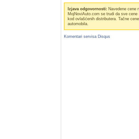
Izjava odgovornosti:
Navedene cene no
MojNoviAuto.com se trudi da sve cene n
kod ovlašćenih distributera. Tačne cen
automobila.
Komentari servisa
Disqus