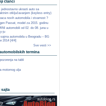
ji članci
e jednostavno ukrasti auto sa
ktnim otključavanjem (keyless entry)
paca novih automobila i stvarnost ?
gen Passat, model za 2015. godinu
NI automobili od 02. do 08. juna u
ty-ju
a sajma automobila u Beogradu – BG
w 2014 [4/4]
Sve vesti >>
automobilskih termina
pozorenja na tabli
a motornog ulja
i sajta