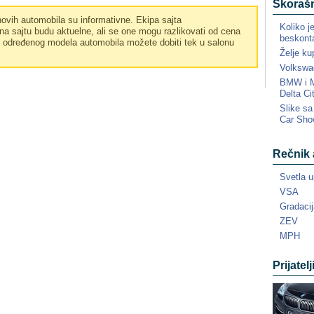
Skorašn
vih automobila su informativne. Ekipa sajta
Koliko j
a sajtu budu aktuelne, ali se one mogu razlikovati od cena
beskonta
e određenog modela automobila možete dobiti tek u salonu
Želje ku
Volkswa
BMW i MI
Delta Ci
Slike s
Car Sho
Rečnik 
Svetla u
VSA
Gradacij
ZEV
MPH
Prijatelj