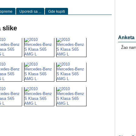
 opreme
Uporedi sa ...
Gde kupiti
 slike
Anketa
Žao nam 