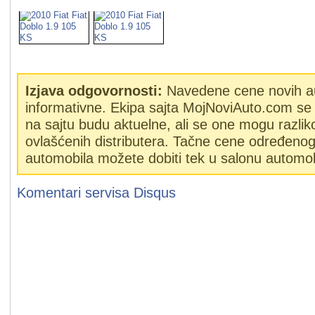
Izjava odgovornosti:
Navedene cene novih a
informativne. Ekipa sajta MojNoviAuto.com se 
na sajtu budu aktuelne, ali se one mogu razlik
ovlašćenih distributera. Tačne cene određeno
automobila možete dobiti tek u salonu automob
Komentari servisa
Disqus