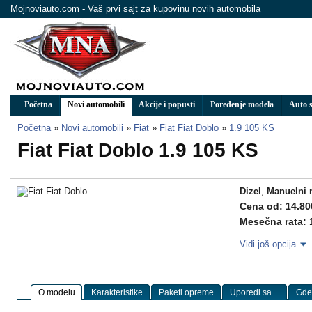
Mojnoviauto.com - Vaš prvi sajt za kupovinu novih automobila
Početna
Novi automobili
Akcije i popusti
Poređenje modela
Auto s
Početna
»
Novi automobili
»
Fiat
»
Fiat Fiat Doblo
»
1.9 105 KS
Fiat Fiat Doblo 1.9 105 KS
Dizel
,
Manuelni 
Cena od: 14.80
Mesečna rata: 
Vidi još opcija
O modelu
Karakteristike
Paketi opreme
Uporedi sa ...
Gde 