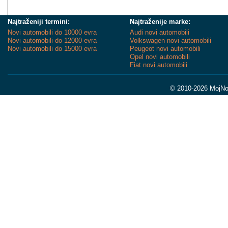
Najtraženiji termini:
Najtraženije marke:
Novi automobili do 10000 evra
Audi novi automobili
Novi automobili do 12000 evra
Volkswagen novi automobili
Novi automobili do 15000 evra
Peugeot novi automobili
Opel novi automobili
Fiat novi automobili
© 2010-2026 MojNov