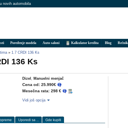
nu novih automobila
sti
Poređenje modela
Auto saloni
Kalkulator kredita
Blog
Rečnik
tima
»
1.7 CRDI 136 Ks
RDI 136 Ks
Dizel
,
Manuelni menjač
Cena od: 25.990€
Mesečna rata: 298 €
Vidi još opcija
 opreme
Uporedi sa ...
Gde kupiti