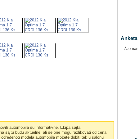
Anketa
Žao nam 
vih automobila su informativne. Ekipa sajta
a sajtu budu aktuelne, ali se one mogu razlikovati od cena
e određenog modela automobila možete dobiti tek u salonu