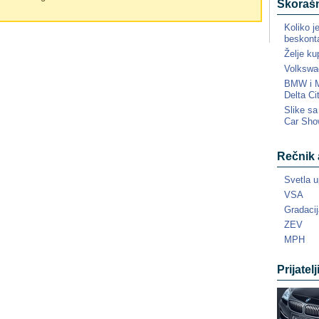
Skorašn
Koliko j
beskonta
Želje ku
Volkswa
BMW i MI
Delta Ci
Slike s
Car Sho
Rečnik 
Svetla u
VSA
Gradacij
ZEV
MPH
Prijatelj