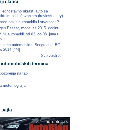
ji članci
e jednostavno ukrasti auto sa
ktnim otključavanjem (keyless entry)
paca novih automobila i stvarnost ?
gen Passat, model za 2015. godinu
NI automobili od 02. do 08. juna u
ty-ju
a sajma automobila u Beogradu – BG
w 2014 [4/4]
Sve vesti >>
automobilskih termina
pozorenja na tabli
a motornog ulja
i sajta