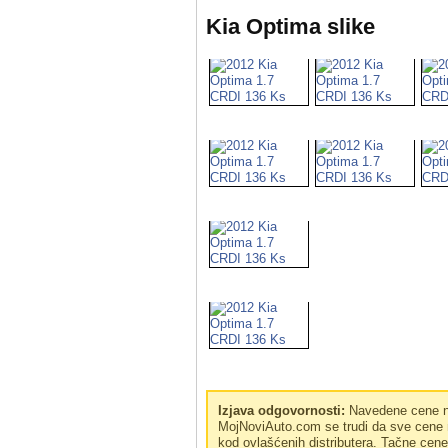
Kia Optima slike
Izjava odgovornosti:
Navedene cene no
MojNoviAuto.com se trudi da sve cene n
kod ovlašćenih distributera. Tačne cen