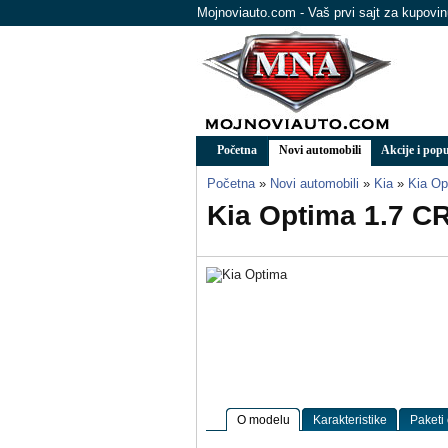
Mojnoviauto.com - Vaš prvi sajt za kupovi
Početna
Novi automobili
Akcije i popu
Početna
»
Novi automobili
»
Kia
»
Kia Op
Kia Optima 1.7 C
O modelu
Karakteristike
Paketi