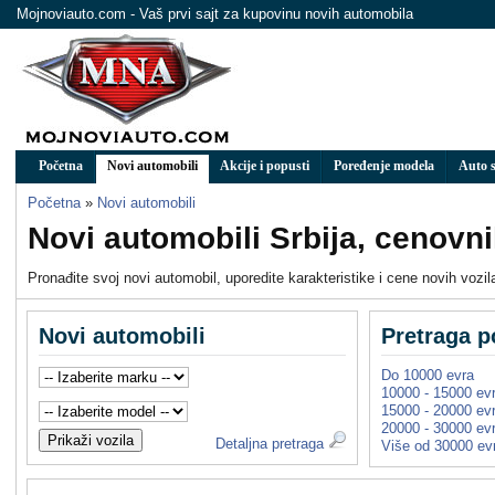
Mojnoviauto.com - Vaš prvi sajt za kupovinu novih automobila
Početna
Novi automobili
Akcije i popusti
Poređenje modela
Auto s
Početna
»
Novi automobili
Novi automobili Srbija, cenovn
Pronađite svoj novi automobil, uporedite karakteristike i cene novih vozil
Novi automobili
Pretraga p
Do 10000 evra
10000 - 15000 ev
15000 - 20000 ev
20000 - 30000 ev
Prikaži vozila
Detaljna pretraga
Više od 30000 ev