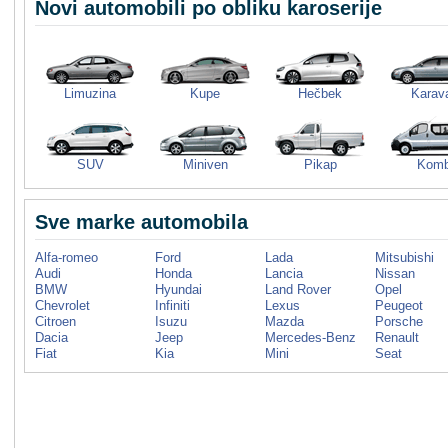
Novi automobili po obliku karoserije
Limuzina
Kupe
Hečbek
Karav
SUV
Miniven
Pikap
Komb
Sve marke automobila
Alfa-romeo
Ford
Lada
Mitsubishi
Audi
Honda
Lancia
Nissan
BMW
Hyundai
Land Rover
Opel
Chevrolet
Infiniti
Lexus
Peugeot
Citroen
Isuzu
Mazda
Porsche
Dacia
Jeep
Mercedes-Benz
Renault
Fiat
Kia
Mini
Seat