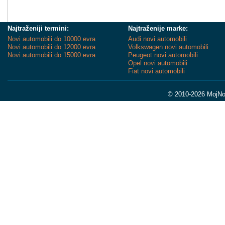
Najtraženiji termini:
Najtraženije marke:
Novi automobili do 10000 evra
Audi novi automobili
Novi automobili do 12000 evra
Volkswagen novi automobili
Novi automobili do 15000 evra
Peugeot novi automobili
Opel novi automobili
Fiat novi automobili
© 2010-2026 MojNov