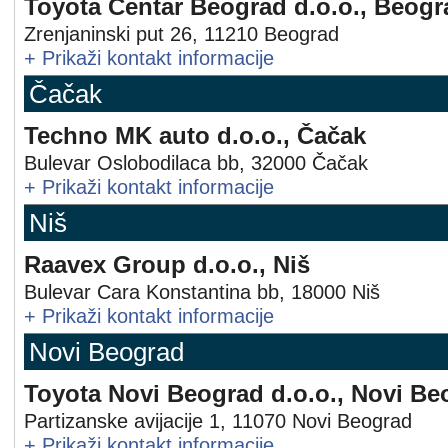
Toyota Centar Beograd d.o.o., Beogr
Zrenjaninski put 26
,
11210
Beograd
+
Prikaži kontakt informacije
Čačak
Techno MK auto d.o.o., Čačak
Bulevar Oslobodilaca bb
,
32000
Čačak
+
Prikaži kontakt informacije
Niš
Raavex Group d.o.o., Niš
Bulevar Cara Konstantina bb
,
18000
Niš
+
Prikaži kontakt informacije
Novi Beograd
Toyota Novi Beograd d.o.o., Novi Be
Partizanske avijacije 1
,
11070
Novi Beograd
+
Prikaži kontakt informacije