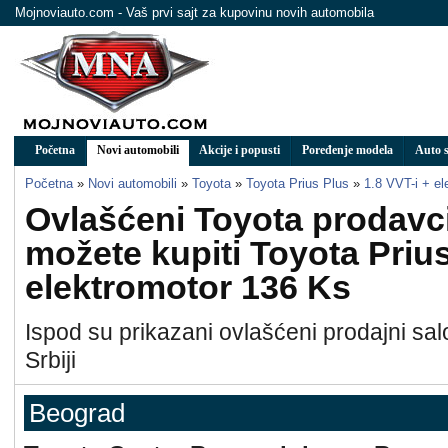
Mojnoviauto.com - Vaš prvi sajt za kupovinu novih automobila
Početna
Novi automobili
Akcije i popusti
Poređenje modela
Auto s
Početna
»
Novi automobili
»
Toyota
»
Toyota Prius Plus
»
1.8 VVT-i + e
Ovlašćeni Toyota prodavc
možete kupiti Toyota Prius
elektromotor 136 Ks
Ispod su prikazani ovlašćeni prodajni sal
Srbiji
Beograd