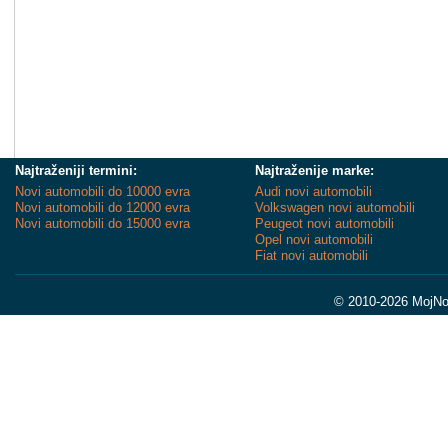
Najtraženiji termini:
Najtraženije marke:
Novi automobili do 10000 evra
Audi novi automobili
Novi automobili do 12000 evra
Volkswagen novi automobili
Novi automobili do 15000 evra
Peugeot novi automobili
Opel novi automobili
Fiat novi automobili
© 2010-2026 MojNov