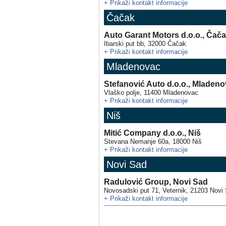
+
Prikaži kontakt informacije
Čačak
Auto Garant Motors d.o.o., Čač
Ibarski put bb
,
32000
Čačak
+
Prikaži kontakt informacije
Mladenovac
Stefanović Auto d.o.o., Mladen
Vlaško polje
,
11400
Mladenovac
+
Prikaži kontakt informacije
Niš
Mitić Company d.o.o., Niš
Stevana Nemanje 60a
,
18000
Niš
+
Prikaži kontakt informacije
Novi Sad
Radulović Group, Novi Sad
Novosadski put 71, Veternik
,
21203
Novi
+
Prikaži kontakt informacije