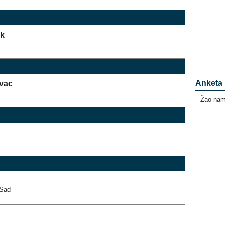
ak
Anketa
ovac
Žao nam 
 Sad