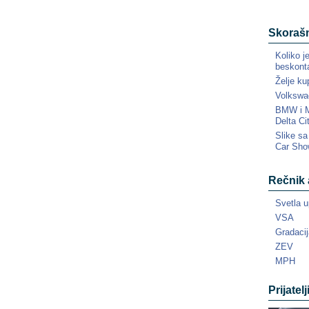
Skorašn
Koliko j
beskonta
Želje ku
Volkswa
BMW i MI
Delta Ci
Slike s
Car Sho
Rečnik 
Svetla u
VSA
Gradacij
ZEV
MPH
Prijatelj