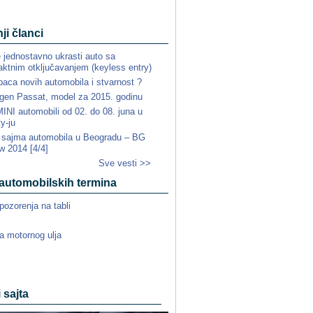
ji članci
e jednostavno ukrasti auto sa
ktnim otključavanjem (keyless entry)
paca novih automobila i stvarnost ?
gen Passat, model za 2015. godinu
NI automobili od 02. do 08. juna u
ty-ju
a sajma automobila u Beogradu – BG
w 2014 [4/4]
Sve vesti >>
automobilskih termina
pozorenja na tabli
a motornog ulja
i sajta