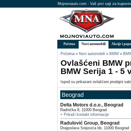
Mojnoviauto.com - Vaš prvi sajt za kupovi
Početna
Novi automobili
Akcije i popu
Početna
»
Novi automobili
»
BMW
»
BMW 
Ovlašćeni BMW pr
BMW Serija 1 - 5 
Ispod su prikazani ovlašćeni prodajni sal
Beograd
Delta Motors d.o.o., Beograd
Radnička 8
,
11000
Beograd
+
Prikaži kontakt informacije
Radulović Group, Beograd
Dragoslava Srejovića bb
,
11000
Beograd