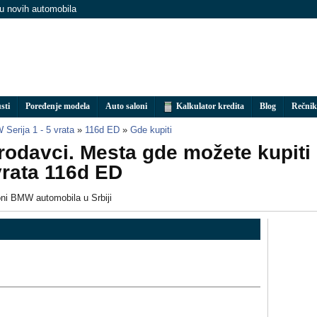
nu novih automobila
sti
Poređenje modela
Auto saloni
Kalkulator kredita
Blog
Rečnik
Serija 1 - 5 vrata
»
116d ED
»
Gde kupiti
odavci. Mesta gde možete kupiti
vrata 116d ED
oni BMW automobila u Srbiji