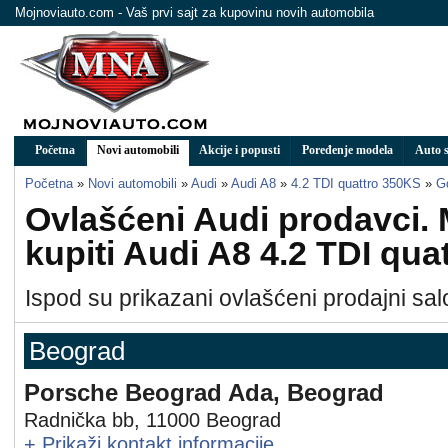
Mojnoviauto.com - Vaš prvi sajt za kupovinu novih automobila
Početna
Novi automobili
Akcije i popusti
Poređenje modela
Auto s
Početna
»
Novi automobili
»
Audi
»
Audi A8
»
4.2 TDI quattro 350KS
»
Gd
Ovlašćeni Audi prodavci.
kupiti Audi A8 4.2 TDI qu
Ispod su prikazani ovlašćeni prodajni salo
Beograd
Porsche Beograd Ada, Beograd
Radnička bb
,
11000
Beograd
+
Prikaži kontakt informacije