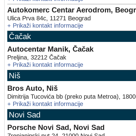
Autokomerc Centar Aerodrom, Beog
Ulica Prva 84c
,
11271
Beograd
+
Prikaži kontakt informacije
Čačak
Autocentar Manik, Čačak
Preljina
,
32212
Čačak
+
Prikaži kontakt informacije
Niš
Bros Auto, Niš
Dimitrija Tucovića bb (preko puta Metroa)
,
1800
+
Prikaži kontakt informacije
Novi Sad
Porsche Novi Sad, Novi Sad
Zrenjaninski put 24
,
21000
Novi Sad