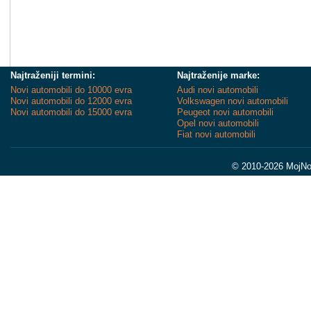
Najtraženiji termini:
Najtraženije marke:
Novi automobili do 10000 evra
Audi novi automobili
Novi automobili do 12000 evra
Volkswagen novi automobili
Novi automobili do 15000 evra
Peugeot novi automobili
Opel novi automobili
Fiat novi automobili
© 2010-2026 MojNov