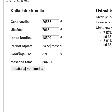
automobila.
Uslovi k
Kalkulator kredita
Kredit je i
Cena vozila:
€
Učešće je
Efektivna 
Učešće:
€
7,57%
od 36
Iznos kredita:
€
8,91%
od 36
Period otplate:
meseci
Godišnja EKS:
%
Mesečna rata:
€