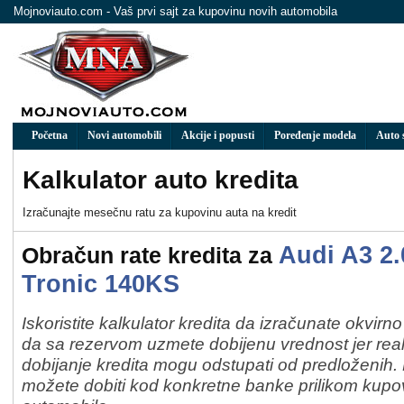
Mojnoviauto.com - Vaš prvi sajt za kupovinu novih automobila
Početna
Novi automobili
Akcije i popusti
Poređenje modela
Auto 
Kalkulator auto kredita
Izračunaјte mesečnu ratu za kupovinu auta na kredit
Audi A3 2.
Obračun rate kredita za
Tronic 140KS
Iskoristite kalkulator kredita da izračunate okvirn
da sa rezervom uzmete dobijenu vrednost jer real
dobijanje kredita mogu odstupati od predloženih
možete dobiti kod konkretne banke prilikom kup