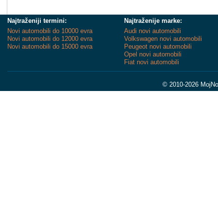
Najtraženiji termini:
Najtraženije marke:
Novi automobili do 10000 evra
Audi novi automobili
Novi automobili do 12000 evra
Volkswagen novi automobili
Novi automobili do 15000 evra
Peugeot novi automobili
Opel novi automobili
Fiat novi automobili
© 2010-2026 MojNov