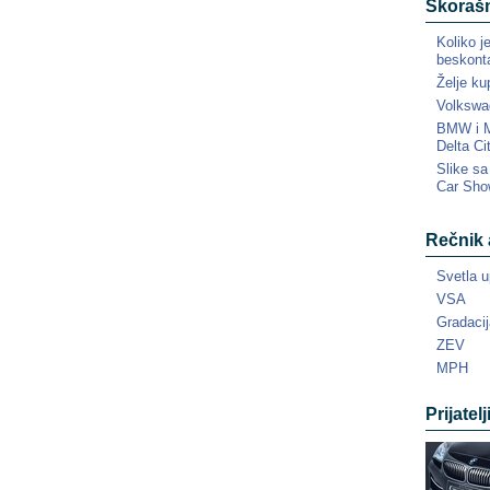
Skorašn
Koliko j
beskonta
Želje ku
Volkswa
BMW i MI
Delta Ci
Slike s
Car Sho
Rečnik 
Svetla u
VSA
Gradacij
ZEV
MPH
Prijatelj