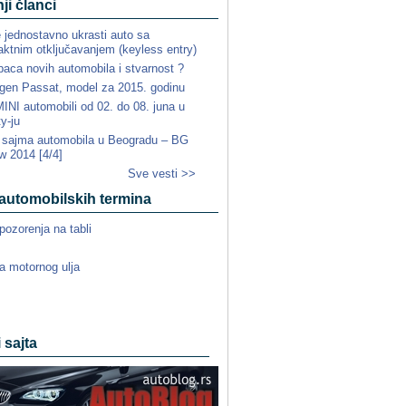
ji članci
e jednostavno ukrasti auto sa
ktnim otključavanjem (keyless entry)
paca novih automobila i stvarnost ?
gen Passat, model za 2015. godinu
NI automobili od 02. do 08. juna u
ty-ju
a sajma automobila u Beogradu – BG
w 2014 [4/4]
Sve vesti >>
automobilskih termina
pozorenja na tabli
a motornog ulja
i sajta