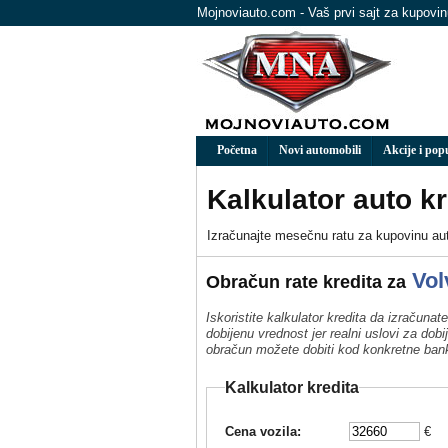
Mojnoviauto.com - Vaš prvi sajt za kupovi
Početna
Novi automobili
Akcije i pop
Kalkulator auto kr
Izračunaјte mesečnu ratu za kupovinu aut
Vol
Obračun rate kredita za
Iskoristite kalkulator kredita da izračun
dobijenu vrednost jer realni uslovi za do
obračun možete dobiti kod konkretne ban
Kalkulator kredita
Cena vozila:
€