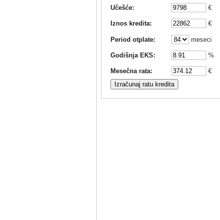
Učešće:
€
Iznos kredita:
€
Period otplate:
meseci
Godišnja EKS:
%
Mesečna rata:
€