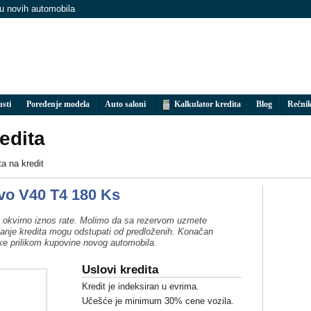
nu novih automobila
usti
Poređenje modela
Auto saloni
Kalkulator kredita
Blog
Rečni
edita
a na kredit
vo V40 T4 180 Ks
ate okvirno iznos rate. Molimo da sa rezervom uzmete
bijanje kredita mogu odstupati od predloženih. Konačan
ke prilikom kupovine novog automobila.
Uslovi kredita
Kredit je indeksiran u evrima.
Učešće je minimum 30% cene vozila.