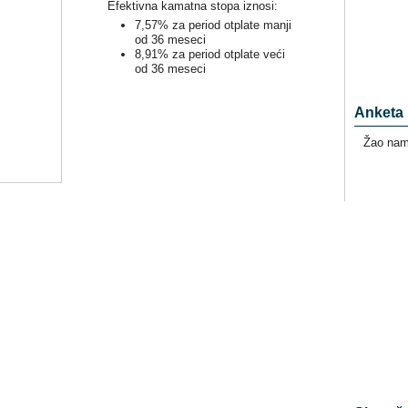
Efektivna kamatna stopa iznosi:
7,57% za period otplate manji
od 36 meseci
8,91% za period otplate veći
od 36 meseci
Anketa
Žao nam 