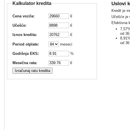
Uslovi k
Kalkulator kredita
Kredit je i
Cena vozila:
€
Učešće je
Efektivna 
Učešće:
€
7,57%
od 36
Iznos kredita:
€
8,91%
od 36
Period otplate:
meseci
Godišnja EKS:
%
Mesečna rata:
€