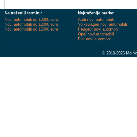
Najtraženiji termini:
Najtraženije marke:
Novi automobili do 10000 evra
Audi novi automobili
Novi automobili do 12000 evra
Volkswagen novi automobili
Novi automobili do 15000 evra
Peugeot novi automobili
Opel novi automobili
Fiat novi automobili
© 2010-2026 MojNov