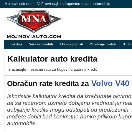
Mojnoviauto.com - Vaš prvi sajt za kupovinu novih automobila
Početna
Novi automobili
Akcije i popusti
Poređenje modela
Auto 
Kalkulator auto kredita
Izračunaјte mesečnu ratu za kupovinu auta na kredit
Volvo V40
Obračun rate kredita za
Iskoristite kalkulator kredita da izračunate okvirn
da sa rezervom uzmete dobijenu vrednost jer real
dobijanje kredita mogu odstupati od predloženih
možete dobiti kod konkretne banke prilikom kup
automobila.