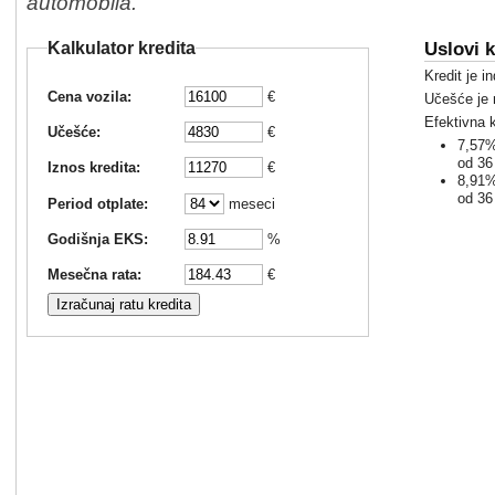
automobila.
Uslovi k
Kalkulator kredita
Kredit je i
Cena vozila:
€
Učešće je
Efektivna 
Učešće:
€
7,57%
od 36
Iznos kredita:
€
8,91%
od 36
Period otplate:
meseci
Godišnja EKS:
%
Mesečna rata:
€