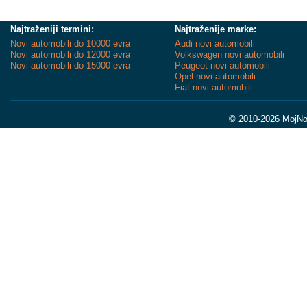
Najtraženiji termini:
Najtraženije marke:
Novi automobili do 10000 evra
Audi novi automobili
Novi automobili do 12000 evra
Volkswagen novi automobili
Novi automobili do 15000 evra
Peugeot novi automobili
Opel novi automobili
Fiat novi automobili
© 2010-2026 MojNov