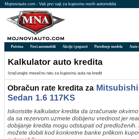
Mojnoviauto.com - Vaš prvi sajt za kupovinu novih automobila
Početna
Novi automobili
Akcije i popusti
Poređenje modela
Auto 
Kalkulator auto kredita
Izračunaјte mesečnu ratu za kupovinu auta na kredit
Mitsubishi
Obračun rate kredita za
Sedan 1.6 117KS
Iskoristite kalkulator kredita da izračunate okvirn
da sa rezervom uzmete dobijenu vrednost jer real
dobijanje kredita mogu odstupati od predloženih
možete dobiti kod konkretne banke prilikom kup