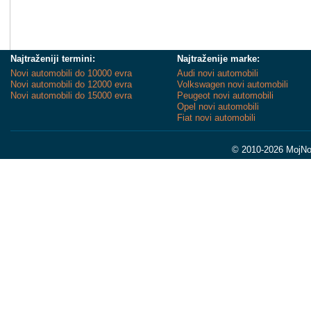
Najtraženiji termini:
Najtraženije marke:
Novi automobili do 10000 evra
Audi novi automobili
Novi automobili do 12000 evra
Volkswagen novi automobili
Novi automobili do 15000 evra
Peugeot novi automobili
Opel novi automobili
Fiat novi automobili
© 2010-2026 MojNov