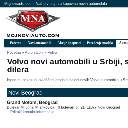
Mojnoviauto.com - Vaš prvi sajt za kupovinu novih automobila
Početna
Novi automobili
Akcije i popusti
Poređenje modela
Auto 
Početna
»
Auto saloni
»
Volvo
Volvo novi automobili u Srbiji,
dilera
Ispod su prikazani ovlašćeni prodajni saloni novih Volvo automobila u Srbi
Novi Beograd
Grand Motors, Beograd
Bulevar Milutina Milankovića (III bulevar) br. 21
,
11077
Novi Beograd
+
Prikaži kontakt informacije