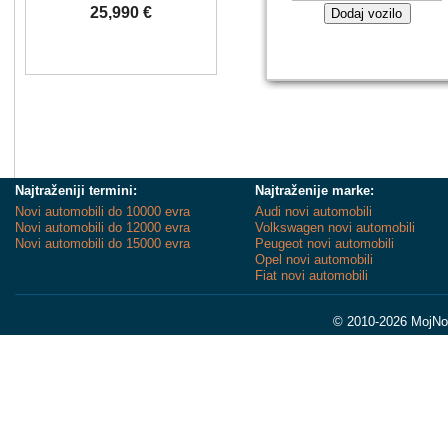
25,990 €
Dodaj vozilo
Najtraženiji termini:
Najtraženije marke:
Novi automobili do 10000 evra
Audi novi automobili
Novi automobili do 12000 evra
Volkswagen novi automobili
Novi automobili do 15000 evra
Peugeot novi automobili
Opel novi automobili
Fiat novi automobili
© 2010-2026 MojNov