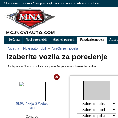
Mojnoviauto.com - Vaš prvi sajt za kupovinu novih automobila
Početna
Novi automobili
Akcije i popusti
Poređenje modela
Auto s
Početna
»
Novi automobili
»
Poređenje modela
Izaberite vozila za poređenje
Dodajte do 4 automobila za poređenje cena i karakteristika
BMW Serija 3 Sedan
316i
Cena od